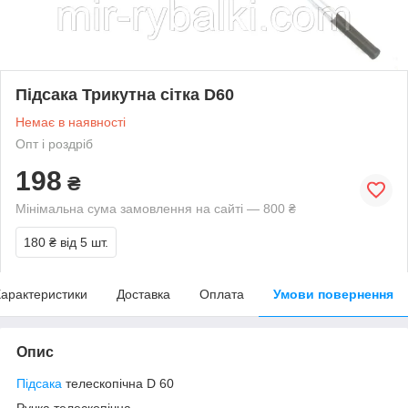
Підсака Трикутна сітка D60
Немає в наявності
Опт і роздріб
198
₴
Мінімальна сума замовлення на сайті — 800 ₴
180 ₴
від 5 шт.
арактеристики
Доставка
Оплата
Умови повернення
Опис
Підсака
телескопічна D 60
Ручка телескопічна