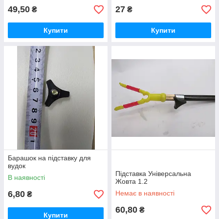
49,50
27
₴
₴
Купити
Купити
Барашок на підставку для
вудок
Підставка Універсальна
В наявності
Жовта 1.2
6,80
Немає в наявності
₴
60,80
₴
Купити