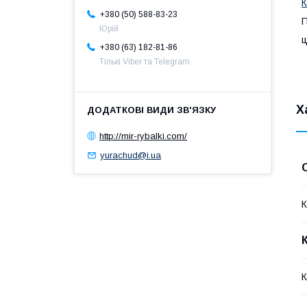
К
+380 (50) 588-83-23
П
Юрій
ц
+380 (63) 182-81-86
Тількі Viber та Telegram
Х
http://mir-rybalki.com/
yurachud@i.ua
К
К