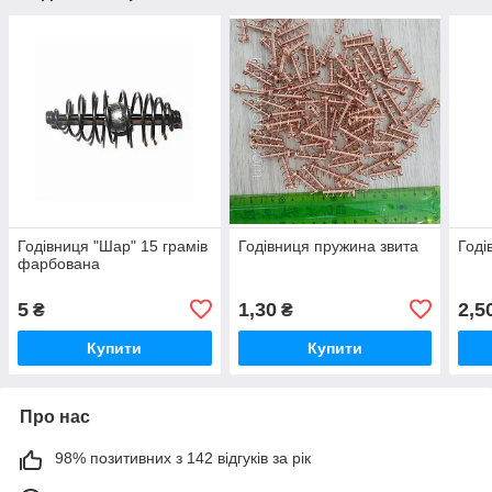
Годівниця "Шар" 15 грамів
Годівниця пружина звита
Годі
фарбована
5
1,30
2,5
₴
₴
Купити
Купити
Про нас
98% позитивних з 142 відгуків за рік