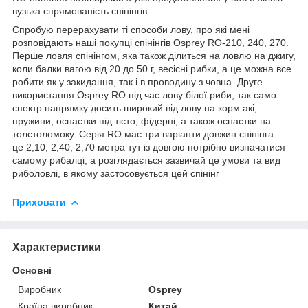
вузька спрямованість спінінгів.
Спробую перерахувати ті способи лову, про які мені
розповідають наші покупці спінінгів Osprey RO-210, 240, 270.
Перше ловля спінінгом, яка також ділиться на ловлю на джигу,
коли балки вагою від 20 до 50 г, весісні рибки, а це можна все
робити як у закидання, так і в проводину з човна. Друге
використання Osprey RO під час лову білої риби, так само
спектр напрямку досить широкий від лову на корм акі,
пружини, оснастки під тісто, фідерні, а також оснастки на
толстоломоку. Серія RO має три варіанти довжин спінінга —
це 2,10; 2,40; 2,70 метра тут із довгою потрібно визначатися
самому рибалці, а розглядається зазвичай це умови та вид
риболовлі, в якому застосовується цей спінінг
Приховати
Характеристики
Основні
Виробник
Osprey
Країна виробник
Китай