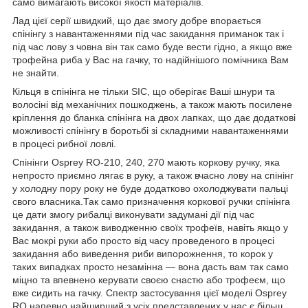
само вимагають високої якості матеріалів.
Лад цієї серії швидкий, що дає змогу добре впорається
спінінгу з навантаженнями під час закидання приманок так і
під час лову з човна він так само буде вести гідно, а якщо вже
трофейна риба у Вас на гачку, то надійнішого помічника Вам
не знайти.
Кільця в спінінга не тільки SIC, що оберігає Ваші шнури та
волосіні від механічних пошкоджень, а також мають посилене
кріплення до бланка спінінга на двох лапках, що дає додаткові
можливості спінінгу в боротьбі зі складними навантаженнями
в процесі рибної ловлі.
Спінінги Osprey RO-210, 240, 270 мають коркову ручку, яка
непросто приємно лягає в руку, а також вчасно лову на спінінг
у холодну пору року не буде додатково охолоджувати пальці
свого власника.Так само призначення коркової ручки спінінга
це дати змогу рибалці виконувати задумані дії під час
закидання, а також виводженню своїх трофеїв, навіть якщо у
Вас мокрі руки або просто від часу проведеного в процесі
закидання або виведення риби випорожнення, то корок у
таких випадках просто незамінна — вона дасть вам так само
міцно та впевнено керувати своєю снастю або трофеєм, що
вже сидить на гачку. Спектр застосування цієї моделі Osprey
RO напевно найширший з усіх представлених у нас є більш