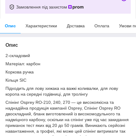
Замовлення під захистом
Опис
Характеристики
Доставка
Оплата
Умови п
Опис
2-складовий
Матеріал: карбон
Коркова ручка
Кільця SIC
Підходить для лову хижака на важкі коливалки, для лову
коропа на середні годівниці, для тролінгу
Спінінг Osprey RO-210, 240, 270 — це високоякісна та
наднадійна продукція кампанії Osprey, Спінінг Osprey RO
двоскладний, бланк виготовлений із високомодульного та
надміцного карбону, оскільки на спінінг уже під час закидання
приманок тест яких від 20 до 50 грамів. Виникають серйозні
навантаження, а трофеї, які може цей спінінг витримати так