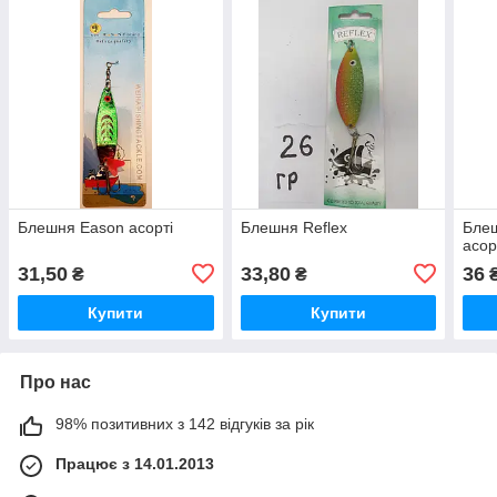
Блешня Eason асорті
Блешня Reflex
Блеш
асор
31,50
33,80
36
₴
₴
Купити
Купити
Про нас
98% позитивних з 142 відгуків за рік
Працює з 14.01.2013