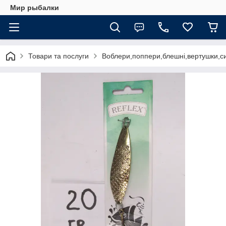
Мир рыбалки
Товари та послуги
Воблери,поппери,блешні,вертушки,си