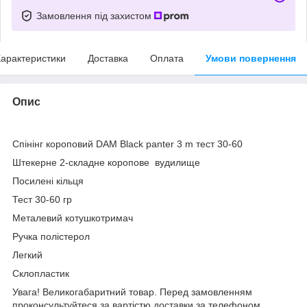
Замовлення під захистом
арактеристики
Доставка
Оплата
Умови повернення
Опис
Спінінг короповий DAM Black panter 3 m тест 30-60
Штекерне 2-складне коропове вудилище
Посилені кільця
Тест 30-60 гр
Металевий котушкотримач
Ручка полістерол
Легкий
Склопластик
Увага! Великогабаритний товар. Перед замовленням
проконсультуйтеся за вартістю доставки за телефоном