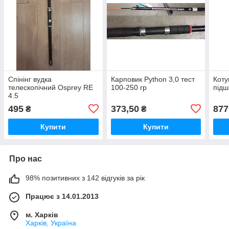
Спінінг вудка
Карповик Python 3,0 тест
Коту
телескопічний Osprey RE
100-250 гр
підш
4.5
495
373,50
877
₴
₴
Купити
Купити
Про нас
98% позитивних з 142 відгуків за рік
Працює з 14.01.2013
м. Харків
Харків, Україна