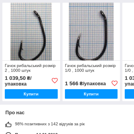
Гачок рибальський розмір
Гачок рибальський розмір
Гачо
2 , 1000 штук
1/0 , 1000 штук
1/0 
1 039,50
1 0
₴/
1 566
₴/упаковка
упаковка
упа
Купити
Купити
Про нас
98% позитивних з 142 відгуків за рік