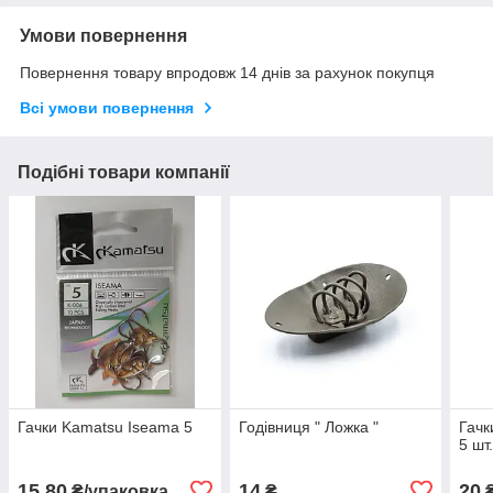
Умови повернення
Повернення товару впродовж 14 днів за рахунок покупця
Всі умови повернення
Подібні товари компанії
Гачки Kamatsu Iseama 5
Годівниця " Ложка "
Гачк
5 шт
15,80
14
20
₴/упаковка
₴
₴