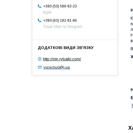
+380 (50) 588-83-23
Юрій
К
+380 (63) 182-81-86
п
Тількі Viber та Telegram
л
Н
в
В
http://mir-rybalki.com/
yurachud@i.ua
Н
Х