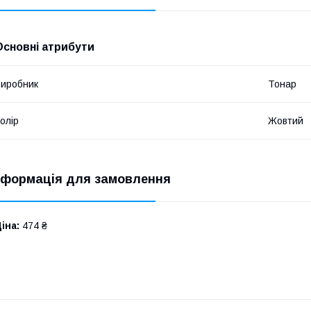
Основні атрибути
иробник
Тонар
олір
Жовтий
нформація для замовлення
іна:
474 ₴