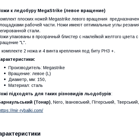
Ножи к ледобуру MegaStrike (левое вращение)
омплект плоских ножей Megastrike левого вращения предназначен
лощадками рабочей части. Ножи имеют оптимальные углы резания
егированной стали.
ожи упакованы в прозрачный блистер с наклейкой желтого цвета с
ращение "L".
 комплекте 2 ножа и 4 винта крепления под биту PH3 +.
Характеристики:
Производитель: Megastrike
Вращение: левое (L)
Диаметр, мм: 150,
Материал: сталь
ожі підходять для таких різновидів льодобурів
:
Барнаульський (Тонар)
, Nero, Івановський, Пітерський, Тверськи
https://mir-rybalki.com/
арактеристики