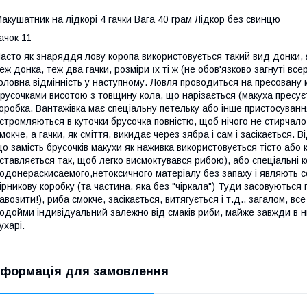
акушатник на лідкорі 4 гачки Вага 40 грам Лідкор без свинцю
ачок 11
асто як знаряддя лову коропа використовується такий вид донки, я
еж донка, теж два гачки, розміри їх ті ж (не обов'язково загнуті все
оловна відмінність у наступному. Ловля проводиться на пресовану 
русочками висотою з товщину кола, що нарізається (макуха пресуєть
оробка. Вантажівка має спеціальну петельку або інше пристосуванн
стромляються в куточки брусочка повністю, щоб нічого не стирчало 
мокче, а гачки, як сміття, викидає через зябра і сам і засікається. 
о замість брусочків макухи як наживка використовується тісто або 
ставляється так, щоб легко висмоктувався рибою), або спеціальні к
одонераскисаемого,нетоксичного матеріалу без запаху і являють 
ірникову коробку (та частина, яка без "чіркала") Туди засовуються 
авозити!), риба смокче, засікається, витягується і т.д., загалом, вс
одойми індивідуальний залежно від смаків риби, майже завжди в н
ухарі.
нформація для замовлення