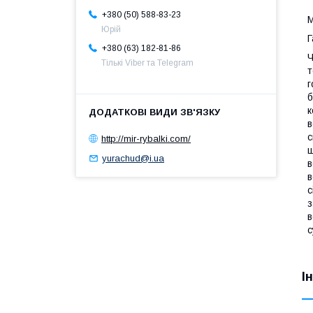
+380 (50) 588-83-23
М
Юрій
Г
+380 (63) 182-81-86
Ч
Тількі Viber та Telegram
т
г
б
к
в
с
http://mir-rybalki.com/
щ
yurachud@i.ua
в
в
с
з
в
с
І