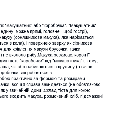
к "макушатник" або "коробочка". "Макушатник" -
редину, можна прямі, головне - щоб гострі),
макуху (соняшникова макуха), яка нарізається
ся в кола), і поверхнею зверху як сірникова
я для кріплення макухи брусочка, гачки
і не вкололо рибу.Макуха розкисає, короп її
Відмінність "коробочки" від "макушатника" в тому,
каша, які або набиваються в пружину (а гачок
оробочки, які робляться з
собою практично за формою та розмірами
гачки, вся ця справа закидається (не обов'язково
е як у звичайній донці.Склад тіста для кожної
ього входить макуха, розмочений хліб, підсмажені