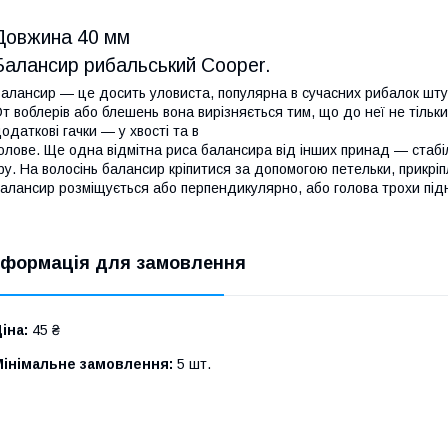
Довжина 40 мм
Балансир рибальський Cooper.
алансир — це досить уловиста, популярна в сучасних рибалок шту
т воблерів або блешень вона вирізняється тим, що до неї не тільки 
одаткові гачки — у хвості та в
олове. Ще одна відмітна риса балансира від інших принад — стабіл
ру. На волосінь балансир кріпитися за допомогою петельки, прикріп
алансир розміщується або перпендикулярно, або голова трохи під
нформація для замовлення
іна:
45 ₴
Мінімальне замовлення:
5 шт.