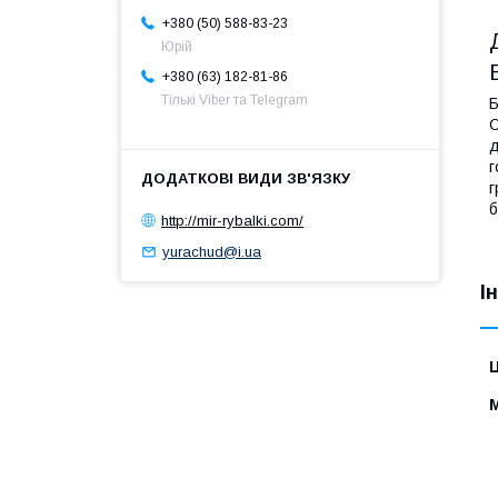
+380 (50) 588-83-23
Юрій
+380 (63) 182-81-86
Тількі Viber та Telegram
Б
О
д
г
г
б
http://mir-rybalki.com/
yurachud@i.ua
І
Ц