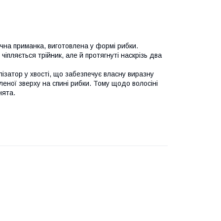
чна приманка, виготовлена у формі рибки.
чіпляється трійник, але й протягнуті наскрізь два
ізатор у хвості, що забезпечує власну виразну
леної зверху на спині рибки. Тому щодо волосіні
нята.