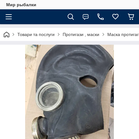
Мир рыбалки
Товари та послуги
Протигази , маски
Маска протига