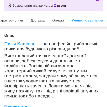
Замовлення під захистом
арактеристики
Доставка
Оплата
Умови повернення
Опис
Гачки Kamatsu
— це професійні рибальські
гачки для будь-якого різновиду риб.
Виготовлений гачок із міцної дротяної
основи, забезпечуючи довговічність і
надійність. Зовнішній вигляд має
характерний хижий силует із загнутим
гострим жалом, завдяки чому збільшується
відсоток уловистості та знижується
ймовірність зачепів. Ловити можна як під
живу наживку, так і під різні варіації штучних
приманок або насадок.
Приховати