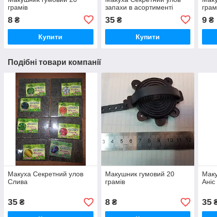
грамів
запахи в асортименті
грам
8
35
9
₴
₴
₴
Купити
Купити
Подібні товари компанії
Макуха Секретний улов
Макушник гумовий 20
Маку
Слива
грамів
Аніс
35
8
35
₴
₴