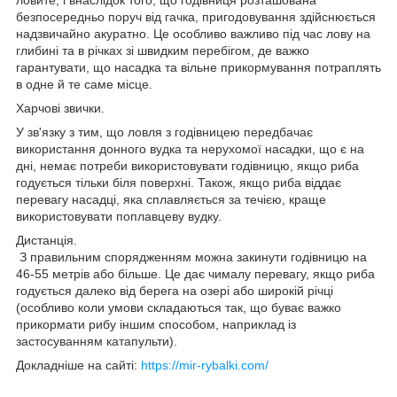
безпосередньо поруч від гачка, пригодовування здійснюється
надзвичайно акуратно. Це особливо важливо під час лову на
глибині та в річках зі швидким перебігом, де важко
гарантувати, що насадка та вільне прикормування потраплять
в одне й те саме місце.
Харчові звички.
У зв'язку з тим, що ловля з годівницею передбачає
використання донного вудка та нерухомої насадки, що є на
дні, немає потреби використовувати годівницю, якщо риба
годується тільки біля поверхні. Також, якщо риба віддає
перевагу насадці, яка сплавляється за течією, краще
використовувати поплавцеву вудку.
Дистанція.
З правильним спорядженням можна закинути годівницю на
46-55 метрів або більше. Це дає чималу перевагу, якщо риба
годується далеко від берега на озері або широкій річці
(особливо коли умови складаються так, що буває важко
прикормати рибу іншим способом, наприклад із
застосуванням катапульти).
Докладніше на сайті:
https://mir-rybalki.com/