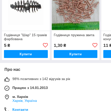
Годівниця "Шар" 15 грамів
Годівниця пружина звита
Годі
фарбована
кону
5
1,30
11
₴
₴
Купити
Купити
Про нас
98% позитивних з 142 відгуків за рік
Працює з 14.01.2013
м. Харків
Харків, Україна
Контакти