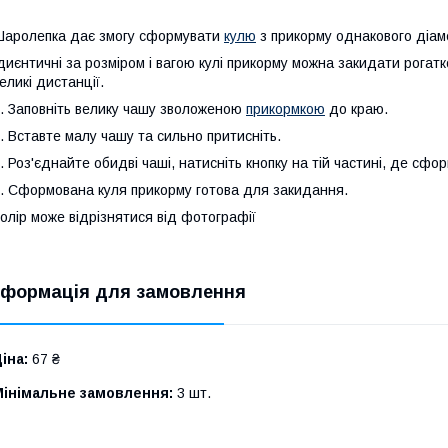
аролепка дає змогу сформувати
кулю
з прикорму однакового діам
диєнтичні за розміром і вагою кулі прикорму можна закидати рогат
еликі дистанції.
. Заповніть велику чашу зволоженою
прикормкою
до краю.
. Вставте малу чашу та сильно притисніть.
. Роз'єднайте обидві чаші, натисніть кнопку на тій частині, де сфо
. Сформована куля прикорму готова для закидання.
олір може відрізнятися від фотографії
нформація для замовлення
іна:
67 ₴
Мінімальне замовлення:
3 шт.