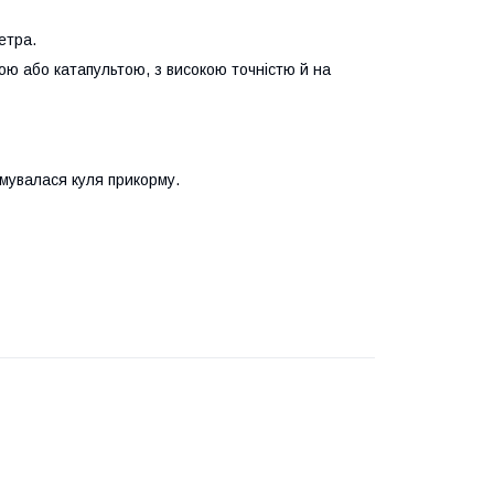
етра.
кою або катапультою, з високою точністю й на
рмувалася куля прикорму.