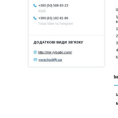
+380 (50) 588-83-23
Ш
Юрій
І
+380 (63) 182-81-86
в
Тількі Viber та Telegram
1
2
3
4
http://mir-rybalki.com/
К
yurachud@i.ua
І
Ц