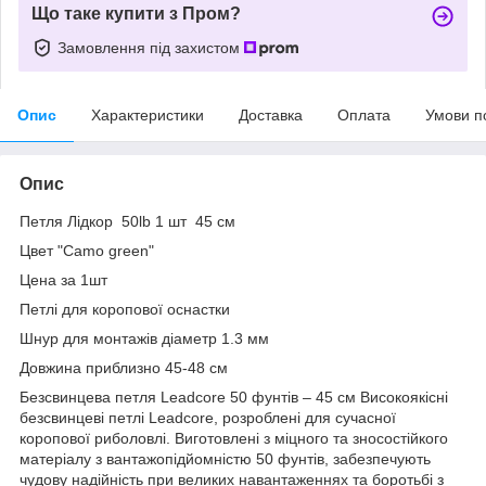
Що таке купити з Пром?
Замовлення під захистом
Опис
Характеристики
Доставка
Оплата
Умови п
Опис
Петля Лідкор 50lb 1 шт 45 см
Цвет "Camo green"
Цена за 1шт
Петлі для коропової оснастки
Шнур для монтажів діаметр 1.3 мм
Довжина приблизно 45-48 см
Безсвинцева петля Leadcore 50 фунтів – 45 см Високоякісні
безсвинцеві петлі Leadcore, розроблені для сучасної
коропової риболовлі. Виготовлені з міцного та зносостійкого
матеріалу з вантажопідйомністю 50 фунтів, забезпечують
чудову надійність при великих навантаженнях та боротьбі з