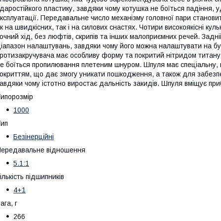
даростійкого пластику, завдяки чому котушка не боїться падіння, 
ксплуатації. Передавальне число механізму головної пари становить
к на швидкісних, так і на силових снастях. Чотири високоякісні ку
очний хід, без люфтів, скрипів та інших малоприємних речей. Задні
іапазон налаштувань, завдяки чому його можна налаштувати на б
ротизакручувача має особливу форму та покритий нітридом титану,
е боїться пропилювання плетеним шнуром. Шпуля має спеціальну, 
окриттям, що дає змогу уникати пошкодження, а також для забезп
авдяки чому істотно виростає дальність закидів. Шпуля вміщує при
ипорозмір
1000
ип
Безінерційні
ередавальне відношення
5.1:1
ількість підшипників
4+1
ага, г
266