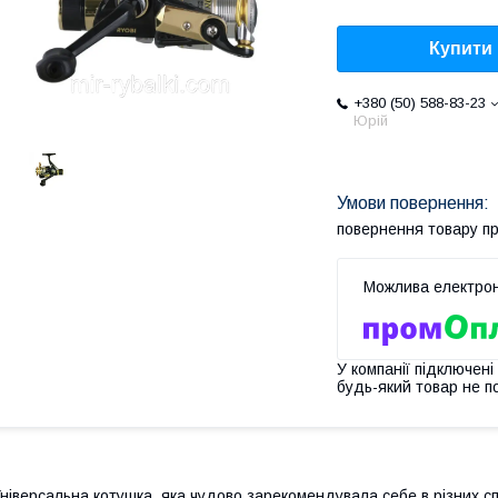
Купити
+380 (50) 588-83-23
Юрій
повернення товару п
У компанії підключені
будь-який товар не п
ніверсальна котушка, яка чудово зарекомендувала себе в різних сп