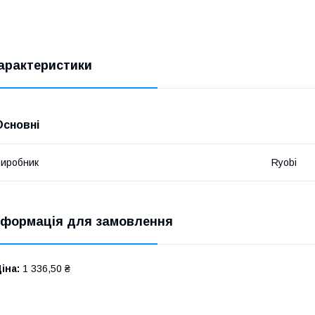
арактеристики
Основні
иробник
Ryobi
нформація для замовлення
іна:
1 336,50 ₴