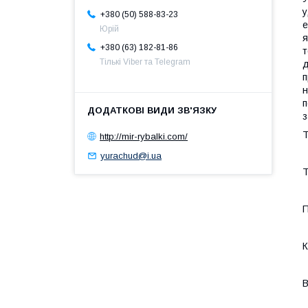
у
+380 (50) 588-83-23
е
Юрій
я
+380 (63) 182-81-86
т
Тількі Viber та Telegram
д
п
н
п
з
Т
http://mir-rybalki.com/
yurachud@i.ua
Т
П
К
В