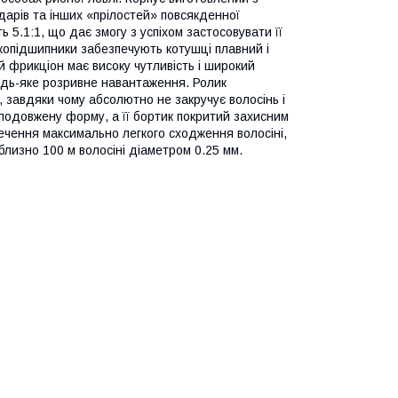
ударів та інших «прілостей» повсякденної
 5.1:1, що дає змогу з успіхом застосовувати її
лькопідшипники забезпечують котушці плавний і
й фрикціон має високу чутливість і широкий
удь-яке розривне навантаження. Ролик
 завдяки чому абсолютно не закручує волосінь і
подовжену форму, а її бортик покритий захисним
ечення максимально легкого сходження волосіні,
близно 100 м волосіні діаметром 0.25 мм.