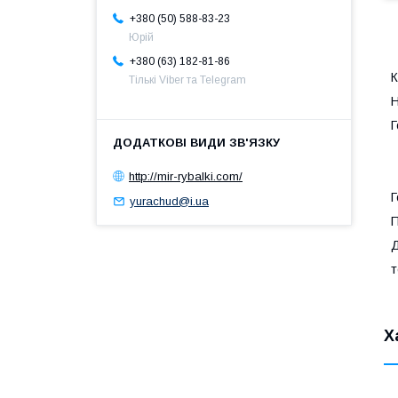
+380 (50) 588-83-23
Юрій
+380 (63) 182-81-86
К
Тількі Viber та Telegram
Н
Г
http://mir-rybalki.com/
Г
yurachud@i.ua
П
Д
т
Х