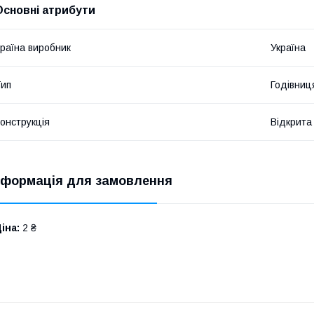
Основні атрибути
раїна виробник
Україна
ип
Годівниц
онструкція
Відкрита
нформація для замовлення
іна:
2 ₴