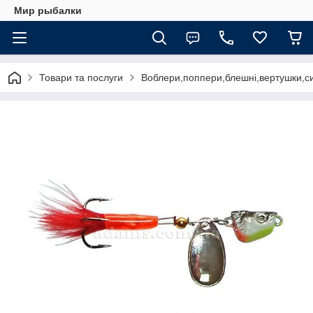
Мир рыбалки
Товари та послуги
Воблери,поппери,блешні,вертушки,си