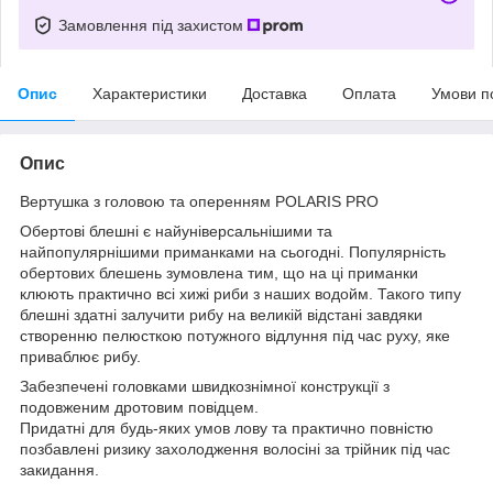
Замовлення під захистом
Опис
Характеристики
Доставка
Оплата
Умови п
Опис
Вертушка з головою та оперенням POLARIS PRO
Обертові блешні є найуніверсальнішими та
найпопулярнішими приманками на сьогодні. Популярність
обертових блешень зумовлена тим, що на ці приманки
клюють практично всі хижі риби з наших водойм. Такого типу
блешні здатні залучити рибу на великій відстані завдяки
створенню пелюсткою потужного відлуння під час руху, яке
приваблює рибу.
Забезпечені головками швидкознімної конструкції з
подовженим дротовим повідцем.
Придатні для будь-яких умов лову та практично повністю
позбавлені ризику захолодження волосіні за трійник під час
закидання.