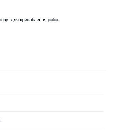
лову, для приваблення риби.
я