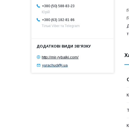
+380 (50) 588-83-23
Г
Юрій
Г
+380 (63) 182-81-86
Д
Тількі Viber та Telegram
т
Х
http://mir-rybalki.com/
yurachud@i.ua
К
Т
К