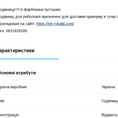
одівниця П-6 фарбована пустушка
одівниці для риболовлі призначені для доставки прикорму в точку 
окладніше на сайті:
https://mir-rybalki.com/
ел. 0631828186
арактеристики
Основні атрибути
раїна виробник
Україна
ип
Годівниц
онструкція
Відкрита