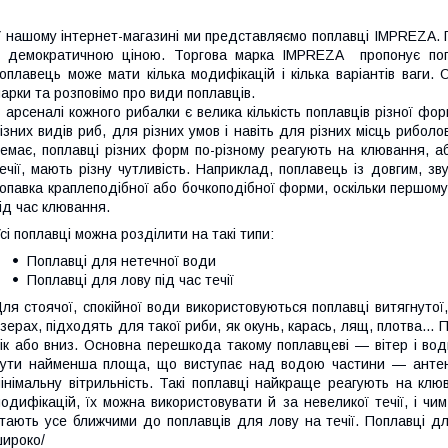
 нашому інтернет-магазині ми представляємо поплавці IMPREZA. П
 демократичною ціною. Торгова марка IMPREZA пропонує попла
оплавець може мати кілька модифікацій і кілька варіантів ваги.
арки та розповімо про види поплавців.
 арсеналі кожного рибалки є велика кількість поплавців різної фор
ізних видів риб, для різних умов і навіть для різних місць риболо
емає, поплавці різних форм по-різному реагують на клювання, аб
ечії, мають різну чутливість. Наприклад, поплавець із довгим, з
опавка краплеподібної або бочкоподібної форми, оскільки першо
ід час клювання.
сі поплавці можна розділити на такі типи:
Поплавці для нетечної води
Поплавці для лову під час течії
ля стоячої, спокійної води використовуються поплавці витягнутої,
зерах, підходять для такої риби, як окунь, карась, лящ, плотва...
ік або вниз. Основна перешкода такому поплавцеві — вітер і во
ути найменша площа, що виступає над водою частини — антени
інімальну вітрильність. Такі поплавці найкраще реагують на кл
одифікацій, їх можна використовувати й за невеликої течії, і ч
тають усе ближчими до поплавців для лову на течії. Поплавці 
ироко/