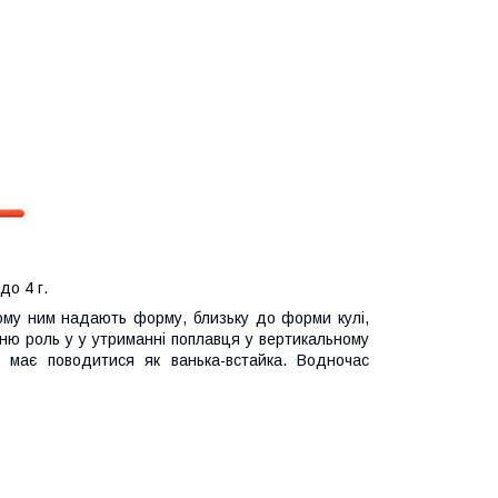
до 4 г.
 тому ним надають форму, близьку до форми кулі,
нню роль у у утриманні поплавця у вертикальному
ь має поводитися як ванька-встайка. Водночас