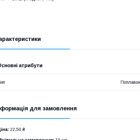
арактеристики
Основні атрибути
ип
Поплавок
нформація для замовлення
іна:
22,50 ₴
Мінімальне замовлення:
10 шт.