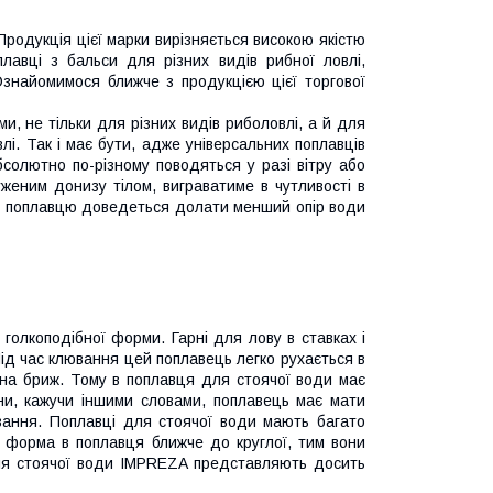
родукція цієї марки вирізняється високою якістю
вці з бальси для різних видів рибної ловлі,
 Ознайомимося ближче з продукцією цієї торгової
ми, не тільки для різних видів риболовлі, а й для
влі. Так і має бути, адже універсальних поплавців
солютно по-різному поводяться у разі вітру або
вуженим донизу тілом, виграватиме в чутливості в
му поплавцю доведеться долати менший опір води
 голкоподібної форми. Гарні для лову в ставках і
 Під час клювання цей поплавець легко рухається в
дна бриж. Тому в поплавця для стоячої води має
, кажучи іншими словами, поплавець має мати
ювання. Поплавці для стоячої води мають багато
им форма в поплавця ближче до круглої, тим вони
для стоячої води IMPREZA представляють досить