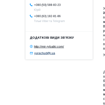
+380 (50) 588-83-23
У
Юрій
й
+380 (63) 182-81-86
п
Тількі Viber та Telegram
м
В
р
н
т
п
http://mir-rybalki.com/
п
yurachud@i.ua
У
Д
о
б
б
м
м
с
ш