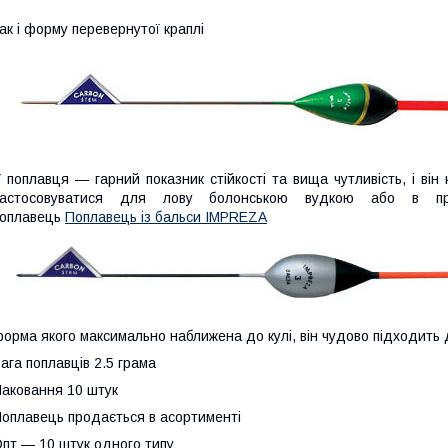
ак і форму перевернутої краплі
 поплавця — гарний показник стійкості та вища чутливість, і він
застосовуватися для лову болонською вудкою або в пр
поплавець
Поплавець із бальси IMPREZA
орма якого максимально наближена до кулі, він чудово підходить 
ага поплавців 2.5 грама
аковання 10 штук
оплавець продається в асортименті
пт — 10 штук одного типу