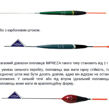
бо з карбоновим штоком.
агаовий діапазон поплавців IMPREZA такого типу становить від 1 г 
 умовах сильного перебігу, поплавець має мати гарну стійкість,
одночас шток має бути досить довгим, адже він відіграє не оста
оложенні. У сильній течії або під вітром ідеальний поплавец
оплавець може мати як краплеподібну форму,