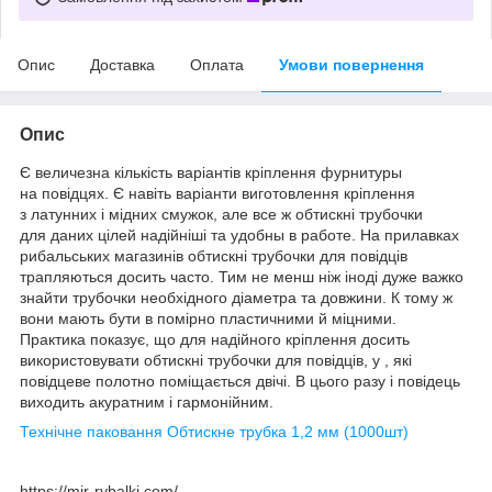
Опис
Доставка
Оплата
Умови повернення
Опис
Є величезна кількість варіантів кріплення фурнитуры
на повідцях. Є навіть варіанти виготовлення кріплення
з латунних і мідних смужок, але все ж обтискні трубочки
для даних цілей надійніші та удобны в работе. На прилавках
рибальських магазинів обтискні трубочки для повідців
трапляються досить часто. Тим не менш ніж іноді дуже важко
знайти трубочки необхідного діаметра та довжини. К тому ж
вони мають бути в помірно пластичними й міцними.
Практика показує, що для надійного кріплення досить
використовувати обтискні трубочки для повідців, у , які
повідцеве полотно поміщається двічі. В цього разу і повідець
виходить акуратним і гармонійним.
Технічне паковання Обтискне трубка 1,2 мм (1000шт)
https://mir-rybalki.com/