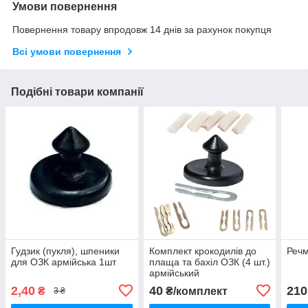
Умови повернення
Повернення товару впродовж 14 днів за рахунок покупця
Всі умови повернення
Подібні товари компанії
Гудзик (пукля), шпеники
Комплект крокодилів до
Речм
для ОЗК армійська 1шт
плаща та бахіл ОЗК (4 шт.)
армійський
2,40
40
210
₴
₴/комплект
3 ₴