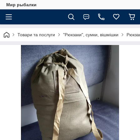
Мир рыбалки
Товари та послуги
"Рюкзаки", сумки, вішмішки
Рюкзак