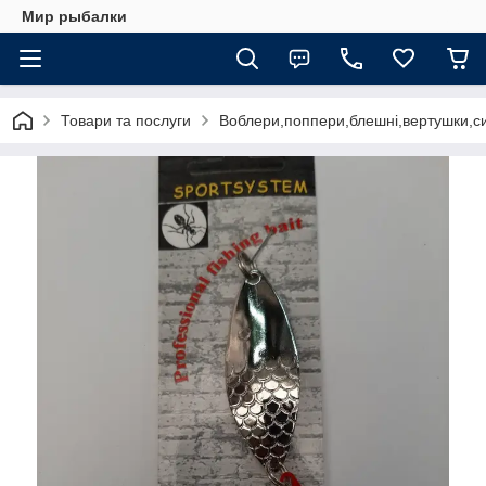
Мир рыбалки
Товари та послуги
Воблери,поппери,блешні,вертушки,си