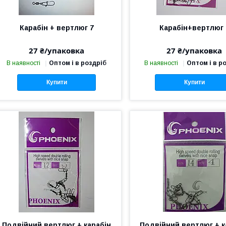
Карабін + вертлюг 7
Карабін+вертлюг 
27 ₴/упаковка
27 ₴/упаковка
В наявності
Оптом і в роздріб
В наявності
Оптом і в р
Купити
Купити
Подвійний вертлюг + карабін
Подвійний вертлюг + к