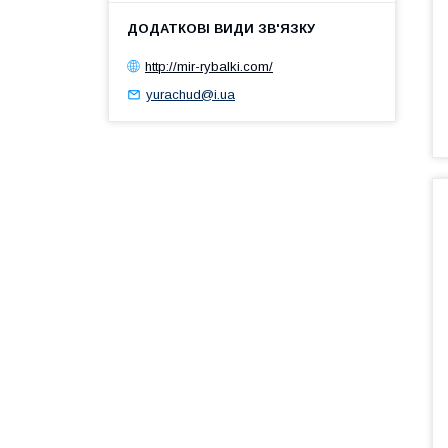
http://mir-rybalki.com/
yurachud@i.ua