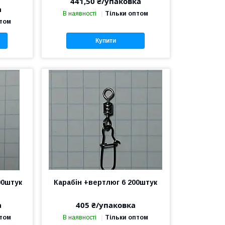
441,50 ₴/упаковка
а
В наявності
Тільки оптом
птом
Купити
00штук
Карабін +вертлюг 6 200штук
а
405 ₴/упаковка
птом
В наявності
Тільки оптом