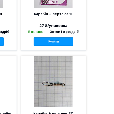
8
Карабін + вертлюг 10
27 ₴/упаковка
оздріб
В наявності
Оптом і в роздріб
Купити
арабін
Карабін + вертлюг 3С