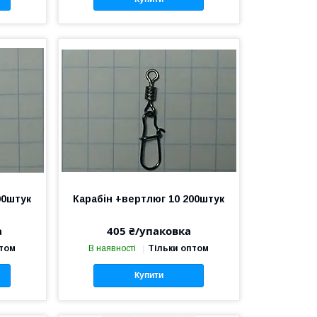
00штук
Карабін +вертлюг 10 200штук
а
405 ₴/упаковка
птом
В наявності
Тільки оптом
Купити