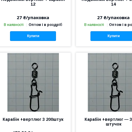
12
14
27 ₴/упаковка
27 ₴/упаковка
В наявності
Оптом і в роздріб
В наявності
Оптом і в р
Купити
Купити
Карабін +вертлюг 3 200штук
Карабін +вертлюг — 3
штучок