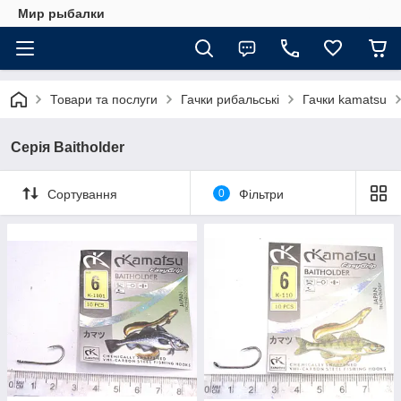
Мир рыбалки
Товари та послуги
Гачки рибальські
Гачки kamatsu
Серія Baitholder
Сортування
0
Фільтри